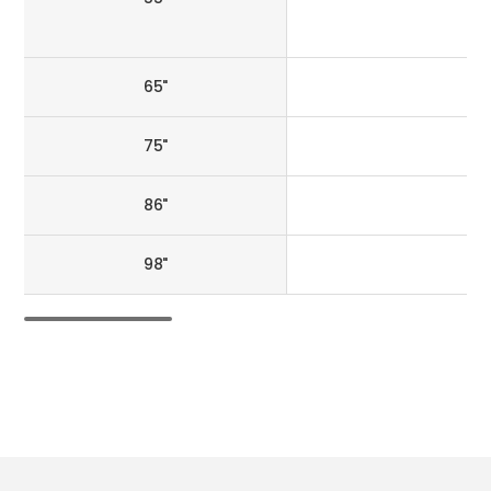
65"
75"
86"
98"