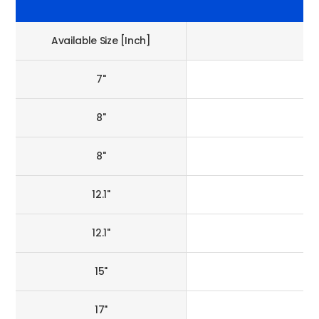
Available Size [Inch]
7"
8"
8"
12.1"
12.1"
15"
17"