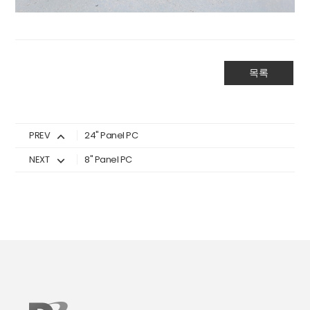
목록
PREV
24" Panel PC
NEXT
8" Panel PC