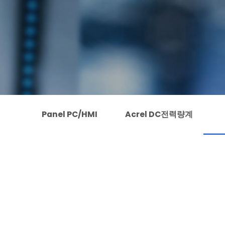
Panel PC/HMI
Acrel DC전력량계