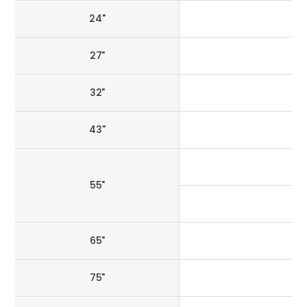
24"
27"
32"
43"
55"
65"
75"