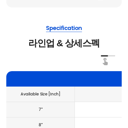
Specification
라인업 & 상세스펙
Available Size [Inch]
7"
8"