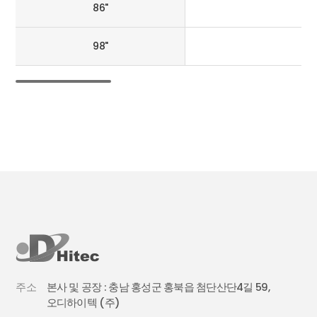
86"
98"
주소
본사 및 공장 : 충남 홍성군 홍북읍 첨단산단4길 59,
오디하이텍 (주)