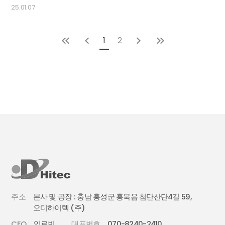
25.01.07
1
2
주소
본사 및 공장 : 충남 홍성군 홍북읍 첨단산단4길 59,
오디하이텍 (주)
CEO
임로빈
대표번호
070-8240-2410